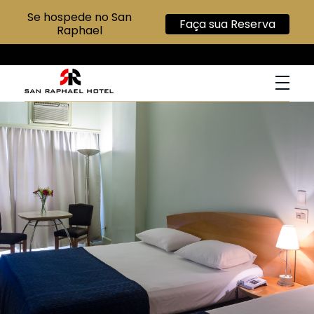
Se hospede no San
Faça sua Reserva
Raphael
San Raphael Hotel
Hotel no Centro de SP