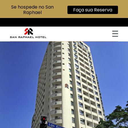
Se hospede no San
Faça sua Reserva
Raphael
San Raphael Hotel
Hotel no Centro de SP