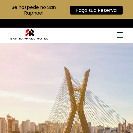
Se hospede no San
Faça sua Reserva
Raphael
San Raphael Hotel
Hotel no Centro de SP