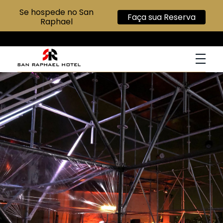
Se hospede no San
Faça sua Reserva
Raphael
San Raphael Hotel
Hotel no Centro de SP