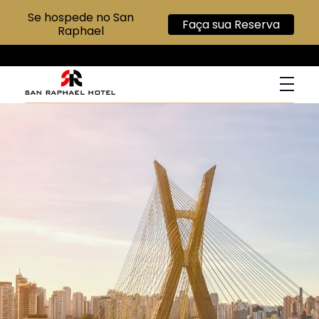
Se hospede no San
Faça sua Reserva
Raphael
San Raphael Hotel
Hotel no Centro de SP