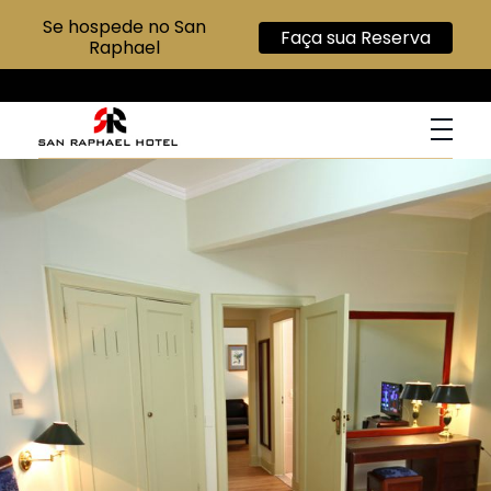
Se hospede no San
Faça sua Reserva
Raphael
San Raphael Hotel
Hotel no Centro de SP